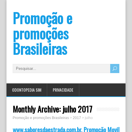
Promoção e
promoções
Brasileiras
ODONTOPEDIA SIM
PRIVACIDADE
Monthly Archive:
julho 2017
Promoção e promoções Brasileiras
>
2017
>
julho
www.saboresdaestrada.com.br, Promoção Movil