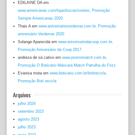
EDILAINE DA
em
www.americanas.com/lojasfisicas/sorteio, Promoção
Sempre Americanas 2020
Thais A
em
www.aniversarioverdemar.com.br, Promoção
aniversário Verdemar 2020
Solange Aparecida
em
www.aniversariodacoop.com.br,
Promoção Aniversário da Coop 2017
andreza de sá cativo
em
www.promomatch.com.br,
Promoção O Boticário Máscara Match Patrulha do Frizz
Evanisa mota
em
www.boticario.com.br/botirecicla,
Promoção Boti recicla
Arquivos
julho 2024
setembro 2023
agosto 2023
julho 2023
maio 2023