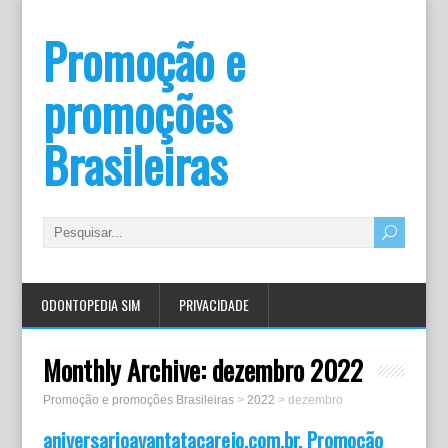
Promoção e
promoções
Brasileiras
ODONTOPEDIA SIM
PRIVACIDADE
Monthly Archive:
dezembro 2022
Promoção e promoções Brasileiras
>
2022
>
dezembro
aniversarioavantatacarejo.com.br, Promoção