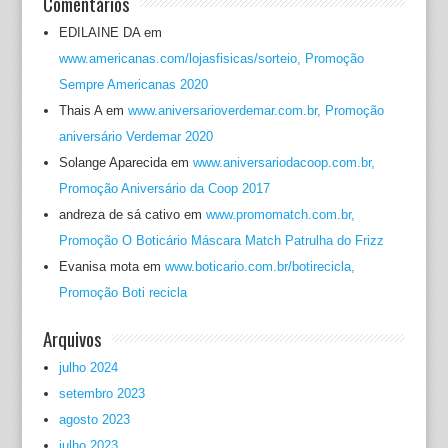
Comentários
EDILAINE DA
em
www.americanas.com/lojasfisicas/sorteio, Promoção
Sempre Americanas 2020
Thais A
em
www.aniversarioverdemar.com.br, Promoção
aniversário Verdemar 2020
Solange Aparecida
em
www.aniversariodacoop.com.br,
Promoção Aniversário da Coop 2017
andreza de sá cativo
em
www.promomatch.com.br,
Promoção O Boticário Máscara Match Patrulha do Frizz
Evanisa mota
em
www.boticario.com.br/botirecicla,
Promoção Boti recicla
Arquivos
julho 2024
setembro 2023
agosto 2023
julho 2023