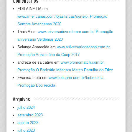
Comentários
EDILAINE DA
em
www.americanas.com/lojasfisicas/sorteio, Promoção
Sempre Americanas 2020
Thais A
em
www.aniversarioverdemar.com.br, Promoção
aniversário Verdemar 2020
Solange Aparecida
em
www.aniversariodacoop.com.br,
Promoção Aniversário da Coop 2017
andreza de sá cativo
em
www.promomatch.com.br,
Promoção O Boticário Máscara Match Patrulha do Frizz
Evanisa mota
em
www.boticario.com.br/botirecicla,
Promoção Boti recicla
Arquivos
julho 2024
setembro 2023
agosto 2023
julho 2023