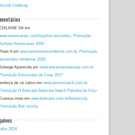
Sicoob Credivag
mentários
EDILAINE DA
em
www.americanas.com/lojasfisicas/sorteio, Promoção
Sempre Americanas 2020
Thais A
em
www.aniversarioverdemar.com.br, Promoção
aniversário Verdemar 2020
Solange Aparecida
em
www.aniversariodacoop.com.br,
Promoção Aniversário da Coop 2017
andreza de sá cativo
em
www.promomatch.com.br,
Promoção O Boticário Máscara Match Patrulha do Frizz
Evanisa mota
em
www.boticario.com.br/botirecicla,
Promoção Boti recicla
quivos
julho 2024