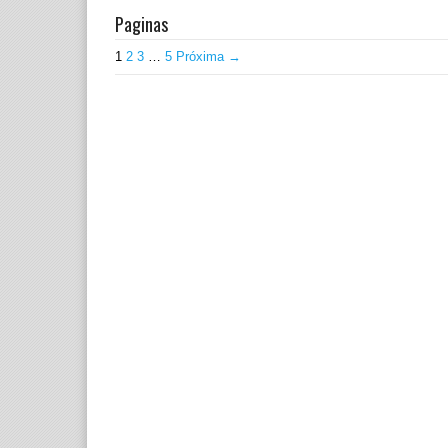
Paginas
1
2
3
…
5
Próxima →