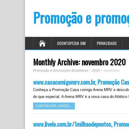
Promoção e promoç
ODONTOPEDIA SIM
PRIVACIDADE
Monthly Archive:
novembro 2020
Promoção e promoções Brasileiras
>
2020
>
novembro
www.casacomigomrv.com.br, Promoção Ca
Conheça a Promoção Casa comigo Arena MRV e descubra
do que especial. A Arena MRV é a nova casa do Atlético
CONTINUAR LENDO…
www.livelo.com.br/1milhaodepontos, Promoç