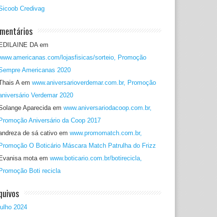
Sicoob Credivag
mentários
EDILAINE DA
em
www.americanas.com/lojasfisicas/sorteio, Promoção
Sempre Americanas 2020
Thais A
em
www.aniversarioverdemar.com.br, Promoção
aniversário Verdemar 2020
Solange Aparecida
em
www.aniversariodacoop.com.br,
Promoção Aniversário da Coop 2017
andreza de sá cativo
em
www.promomatch.com.br,
Promoção O Boticário Máscara Match Patrulha do Frizz
Evanisa mota
em
www.boticario.com.br/botirecicla,
Promoção Boti recicla
quivos
julho 2024