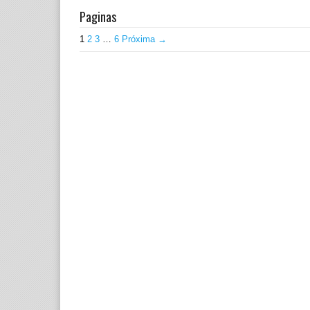
Paginas
1
2
3
…
6
Próxima →