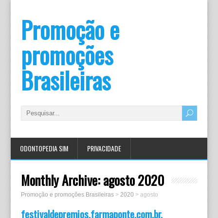
Promoção e
promoções
Brasileiras
ODONTOPEDIA SIM
PRIVACIDADE
Monthly Archive:
agosto 2020
Promoção e promoções Brasileiras
>
2020
>
agosto
festivaldepremios.farmaponte.com.br,