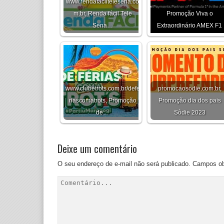
www.rendafaciltelesena.co
m.br, Renda fácil Tele
Promoção Viva o
Sena…
Extraordinário AMEX F1
www.clubetrots.com.br/defe
promocaosodie.com.br,
riascomatrots, Promoção
Promoção dia dos pais
de…
Sôdie 2023
Deixe um comentário
O seu endereço de e-mail não será publicado.
Campos ob