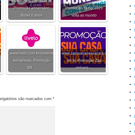
www.buser6anos.com.br,
Promoção aniversário
Promoção Yázigi 2023
Buser 6 anos
volta ao mundo
www.livelo.com.br/sorteiob
www.zapsuacasasuacara.c
bempresas, Promoção
om.br, Promoção Zap
BB…
imóveis…
rigatórios são marcados com
*