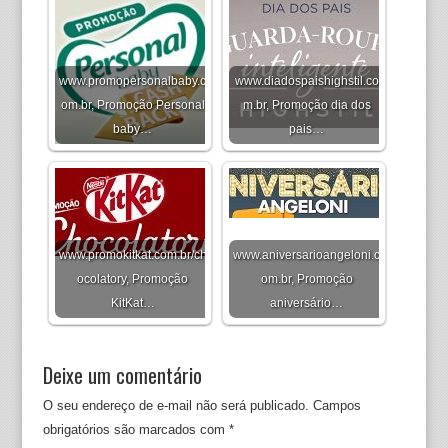
www.promopersonalbaby.c
www.diadospaishighstil.co
om.br, Promoção Personal
m.br, Promoção dia dos
baby…
pais…
www.promokitkat.com.br/ch
www.aniversarioangeloni.c
ocolatory, Promoção
om.br, Promoção
KitKat…
aniversário…
Deixe um comentário
O seu endereço de e-mail não será publicado.
Campos
obrigatórios são marcados com
*