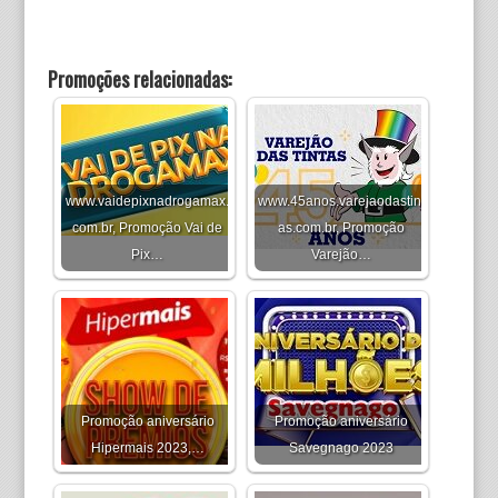
Promoções relacionadas:
www.vaidepixnadrogamax.
www.45anos.varejaodastint
com.br, Promoção Vai de
as.com.br, Promoção
Pix…
Varejão…
Promoção aniversário
Promoção aniversário
Hipermais 2023,…
Savegnago 2023