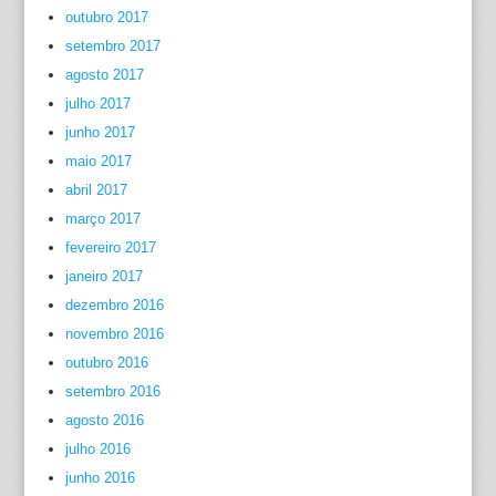
outubro 2017
setembro 2017
agosto 2017
julho 2017
junho 2017
maio 2017
abril 2017
março 2017
fevereiro 2017
janeiro 2017
dezembro 2016
novembro 2016
outubro 2016
setembro 2016
agosto 2016
julho 2016
junho 2016