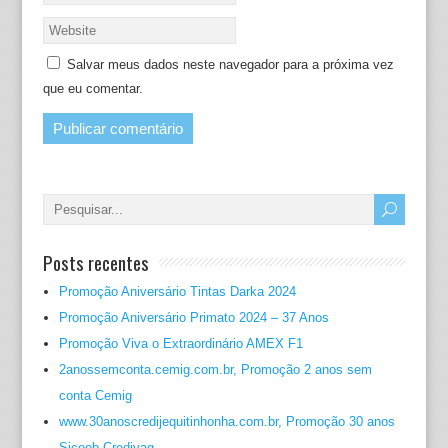
Salvar meus dados neste navegador para a próxima vez
que eu comentar.
Posts recentes
Promoção Aniversário Tintas Darka 2024
Promoção Aniversário Primato 2024 – 37 Anos
Promoção Viva o Extraordinário AMEX F1
2anossemconta.cemig.com.br, Promoção 2 anos sem
conta Cemig
www.30anoscredijequitinhonha.com.br, Promoção 30 anos
Sicoob Credivag