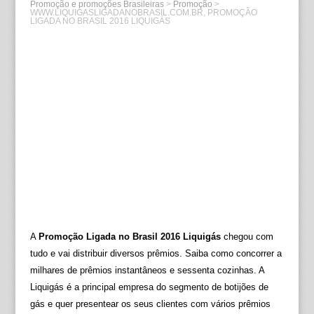
Promoção e promoções Brasileiras
>
Promoção
>
WWW.LIQUIGASLIGADANOBRASIL.COM.BR, PROMOÇÃO
LIGADA NO BRASIL 2016 LIQUIGÁS
A
Promoção Ligada no Brasil 2016 Liquigás
chegou com
tudo e vai distribuir diversos prêmios. Saiba como concorrer a
milhares de prêmios instantâneos e sessenta cozinhas. A
Liquigás é a principal empresa do segmento de botijões de
gás e quer presentear os seus clientes com vários prêmios