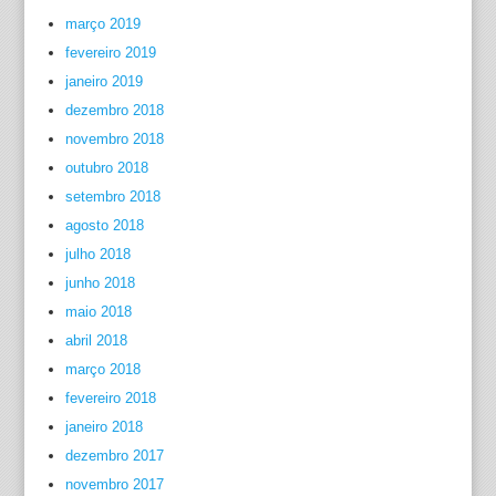
março 2019
fevereiro 2019
janeiro 2019
dezembro 2018
novembro 2018
outubro 2018
setembro 2018
agosto 2018
julho 2018
junho 2018
maio 2018
abril 2018
março 2018
fevereiro 2018
janeiro 2018
dezembro 2017
novembro 2017