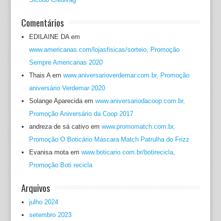
Comentários
EDILAINE DA
em
www.americanas.com/lojasfisicas/sorteio, Promoção
Sempre Americanas 2020
Thais A
em
www.aniversarioverdemar.com.br, Promoção
aniversário Verdemar 2020
Solange Aparecida
em
www.aniversariodacoop.com.br,
Promoção Aniversário da Coop 2017
andreza de sá cativo
em
www.promomatch.com.br,
Promoção O Boticário Máscara Match Patrulha do Frizz
Evanisa mota
em
www.boticario.com.br/botirecicla,
Promoção Boti recicla
Arquivos
julho 2024
setembro 2023