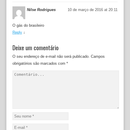
Nilse Rodrigues
10 de março de 2016 at 20:11
O gás do brasileiro
Reply
↓
Deixe um comentário
O seu endereço de e-mail não será publicado.
Campos
obrigatórios são marcados com
*